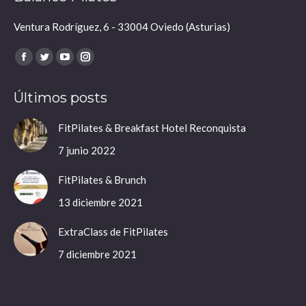
Ventura Rodríguez, 6 - 33004 Oviedo (Asturias)
Encuéntranos en:
Facebook
Twitter
YouTube
Instagram
page
page
page
page
Últimos posts
opens
opens
opens
opens
in
in
in
in
FitPilates & Breakfast Hotel Reconquista
new
new
new
new
7 junio 2022
window
window
window
window
FitPilates & Brunch
13 diciembre 2021
ExtraClass de FitPilates
7 diciembre 2021