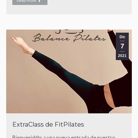
Read more
Dic
7
2021
ExtraClass de FitPilates
Bienvenid@s a una nueva entrada de nuestro