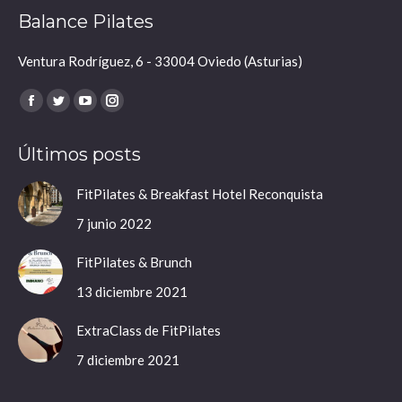
Balance Pilates
Ventura Rodríguez, 6 - 33004 Oviedo (Asturias)
Encuéntranos en:
Facebook
Twitter
YouTube
Instagram
page
page
page
page
Últimos posts
opens
opens
opens
opens
in
in
in
in
FitPilates & Breakfast Hotel Reconquista
new
new
new
new
7 junio 2022
window
window
window
window
FitPilates & Brunch
13 diciembre 2021
ExtraClass de FitPilates
7 diciembre 2021