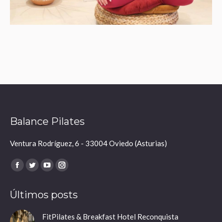
Balance Pilates
Ventura Rodríguez, 6 - 33004 Oviedo (Asturias)
Encuéntranos en:
Facebook
Twitter
YouTube
Instagram
page
page
page
page
Últimos posts
opens
opens
opens
opens
in
in
in
in
FitPilates & Breakfast Hotel Reconquista