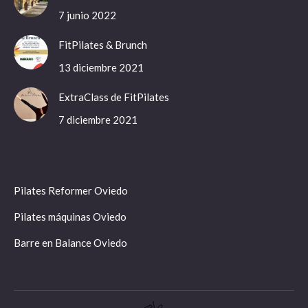
new
new
new
new
7 junio 2022
window
window
window
window
FitPilates & Brunch
13 diciembre 2021
ExtraClass de FitPilates
7 diciembre 2021
Pilates Reformer Oviedo
Pilates máquinas Oviedo
Barre en Balance Oviedo