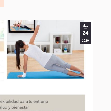
May
24
2020