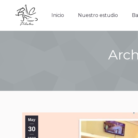
Inicio
Nuestro estudio
Barr
Inicio
Nuestro estudio
Ba
Arch
May
30