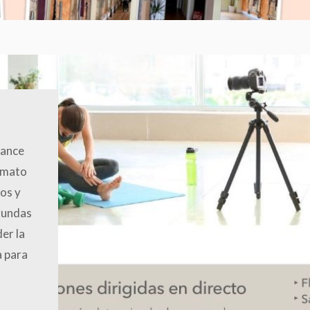
lance
rmato
os y
gundas
er la
a para