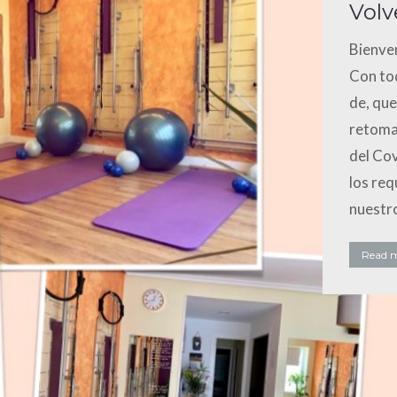
Vol
Bienve
Con tod
de, que
retoma 
del Co
los req
nuestro
Read 