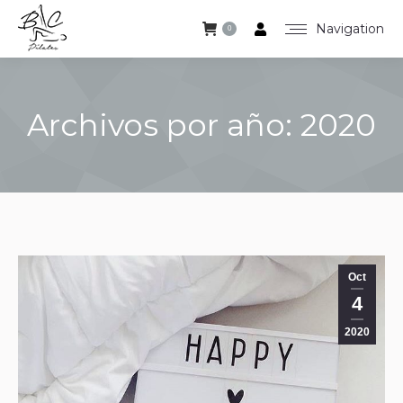
Navigation
0
Archivos por año:
2020
Estás aquí:
Oct
4
2020