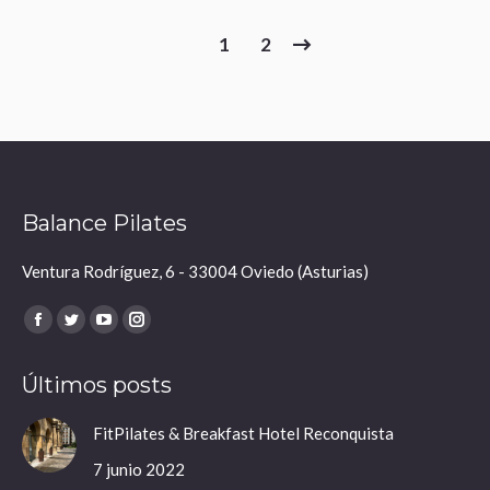
1
2
Balance Pilates
Ventura Rodríguez, 6 - 33004 Oviedo (Asturias)
Encuéntranos en:
Facebook
Twitter
YouTube
Instagram
page
page
page
page
Últimos posts
opens
opens
opens
opens
in
in
in
in
FitPilates & Breakfast Hotel Reconquista
new
new
new
new
7 junio 2022
window
window
window
window