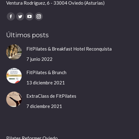
Ventura Rodríguez, 6 - 33004 Oviedo (Asturias)
Encuéntranos en:
Facebook
Twitter
YouTube
Instagram
page
page
page
page
Últimos posts
opens
opens
opens
opens
in
in
in
in
FitPilates & Breakfast Hotel Reconquista
new
new
new
new
7 junio 2022
window
window
window
window
FitPilates & Brunch
13 diciembre 2021
ExtraClass de FitPilates
7 diciembre 2021
Pilates Reformer Oviedo