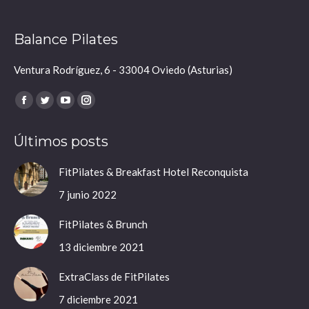
Balance Pilates
Ventura Rodríguez, 6 - 33004 Oviedo (Asturias)
Encuéntranos en:
Facebook
Twitter
YouTube
Instagram
page
page
page
page
Últimos posts
opens
opens
opens
opens
in
in
in
in
FitPilates & Breakfast Hotel Reconquista
new
new
new
new
7 junio 2022
window
window
window
window
FitPilates & Brunch
13 diciembre 2021
ExtraClass de FitPilates
7 diciembre 2021