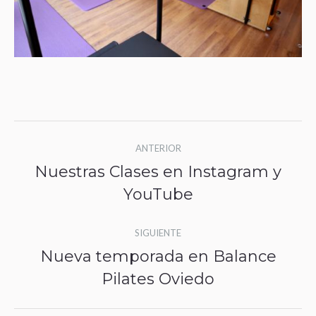
Navegación
ANTERIOR
entre
Nuestras Clases en Instagram y
Publicación
publicaciones
YouTube
anterior:
SIGUIENTE
Nueva temporada en Balance
Publicación
Pilates Oviedo
siguiente: