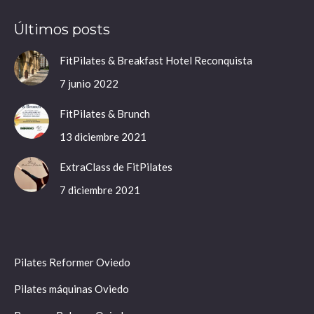
page
page
page
page
Últimos posts
opens
opens
opens
opens
in
in
in
in
FitPilates & Breakfast Hotel Reconquista
new
new
new
new
7 junio 2022
window
window
window
window
FitPilates & Brunch
13 diciembre 2021
ExtraClass de FitPilates
7 diciembre 2021
Pilates Reformer Oviedo
Pilates máquinas Oviedo