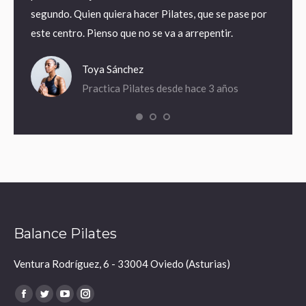
nal y
segundo. Quien quiera hacer Pilates, que se pase por
muy co
este centro. Pienso que no se va a arrepentir.
he mej
desde 
Toya Sánchez
Practica Pilates desde hace 3 años
Balance Pilates
Ventura Rodríguez, 6 - 33004 Oviedo (Asturias)
Encuéntranos en:
Facebook
Twitter
YouTube
Instagram