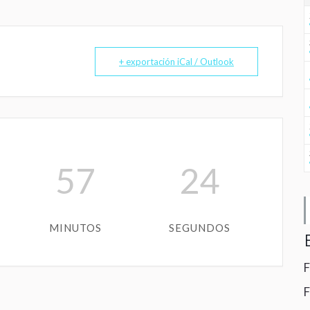
+ exportación iCal / Outlook
57
23
B
MINUTOS
SEGUNDOS
F
F