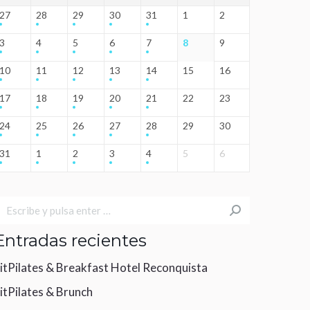
27
28
29
30
31
1
2
3
4
5
6
7
8
9
10
11
12
13
14
15
16
17
18
19
20
21
22
23
24
25
26
27
28
29
30
31
1
2
3
4
5
6
uscar:
Entradas recientes
itPilates & Breakfast Hotel Reconquista
itPilates & Brunch