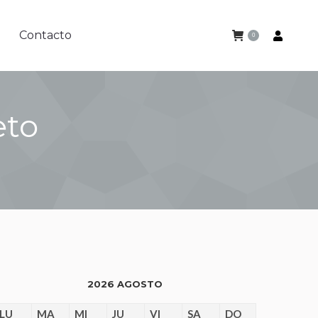
Contacto
0
Contacto
0
eto
2026 AGOSTO
LU
MA
MI
JU
VI
SA
DO