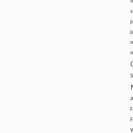
o
s
j
j
S
A
F
F