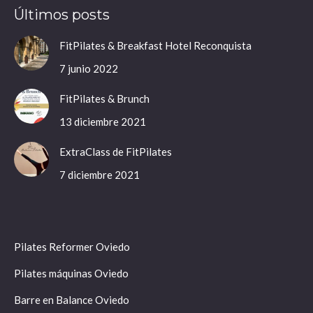
Últimos posts
opens
opens
opens
opens
in
in
in
in
FitPilates & Breakfast Hotel Reconquista
new
new
new
new
7 junio 2022
window
window
window
window
FitPilates & Brunch
13 diciembre 2021
ExtraClass de FitPilates
7 diciembre 2021
Pilates Reformer Oviedo
Pilates máquinas Oviedo
Barre en Balance Oviedo