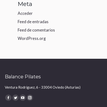
Meta
Acceder
Feed de entradas
Feed de comentarios
WordPress.org
Balance Pilates
Ventura Rodríguez, 6 - 33004 Oviedo (Asturias)
Encuéntranos en:
Facebook
Twitter
YouTube
Instagram
page
page
page
page