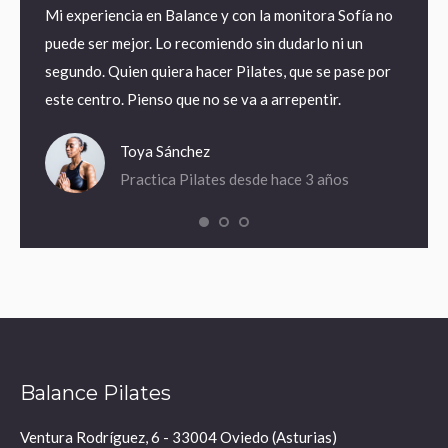
os
Mi experiencia en Balance y con la monitora Sofía no
He enc
 hacen
puede ser mejor. Lo recomiendo sin dudarlo ni un
Pilate
nal y
segundo. Quien quiera hacer Pilates, que se pase por
muy co
este centro. Pienso que no se va a arrepentir.
he mej
desde 
Toya Sánchez
Practica Pilates desde hace 3 años
Balance Pilates
Ventura Rodríguez, 6 - 33004 Oviedo (Asturias)