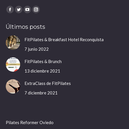
Encuéntranos en:
Facebook
Twitter
YouTube
Instagram
page
page
page
page
Últimos posts
opens
opens
opens
opens
in
in
in
in
FitPilates & Breakfast Hotel Reconquista
new
new
new
new
7 junio 2022
window
window
window
window
FitPilates & Brunch
13 diciembre 2021
ExtraClass de FitPilates
7 diciembre 2021
Pilates Reformer Oviedo