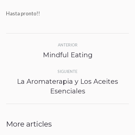
Hasta pronto!!
Navegación
ANTERIOR
entre
Mindful Eating
Publicación
publicaciones
anterior:
SIGUIENTE
La Aromaterapia y Los Aceites
Publicación
Esenciales
siguiente:
More articles